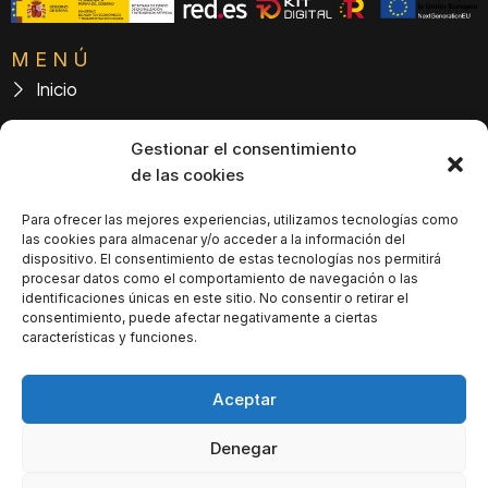
MENÚ
Inicio
Sobre nosotras
Gestionar el consentimiento
Servicios
de las cookies
Blog
Para ofrecer las mejores experiencias, utilizamos tecnologías como
las cookies para almacenar y/o acceder a la información del
Contacto
dispositivo. El consentimiento de estas tecnologías nos permitirá
procesar datos como el comportamiento de navegación o las
DATOS DE CONTACTO
identificaciones únicas en este sitio. No consentir o retirar el
consentimiento, puede afectar negativamente a ciertas
C/ Beneficencia, 1, 1º pta 2 - 46701 Gandía (Valencia)
características y funciones.
patricia.orengo@economistas.org
Aceptar
96 286 99 06
Denegar
© 2023 Diseñada y creada por
locatec.es